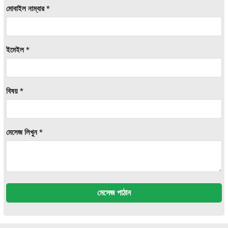
মোবাইল নাম্বার *
ইমেইল *
বিষয় *
মেসেজ লিখুন *
মেসেজ পাঠান